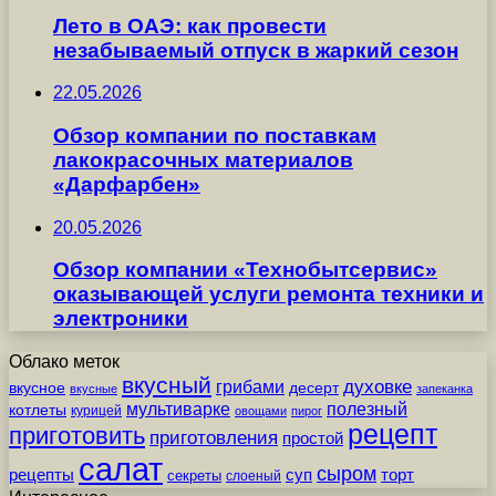
Лето в ОАЭ: как провести
незабываемый отпуск в жаркий сезон
22.05.2026
Обзор компании по поставкам
лакокрасочных материалов
«Дарфарбен»
20.05.2026
Обзор компании «Технобытсервис»
оказывающей услуги ремонта техники и
электроники
Облако меток
вкусный
грибами
духовке
вкусное
десерт
вкусные
запеканка
мультиварке
полезный
котлеты
курицей
овощами
пирог
рецепт
приготовить
приготовления
простой
салат
сыром
рецепты
суп
торт
секреты
слоеный