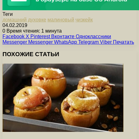
Теги
домашний
духовке
малиновый
чизкейк
04.02.2019
0
Время чтения: 1 минута
Facebook
X
Pinterest
Вконтакте
Одноклассники
Messenger
Messenger
WhatsApp
Telegram
Viber
Печатать
ПОХОЖИЕ СТАТЬИ