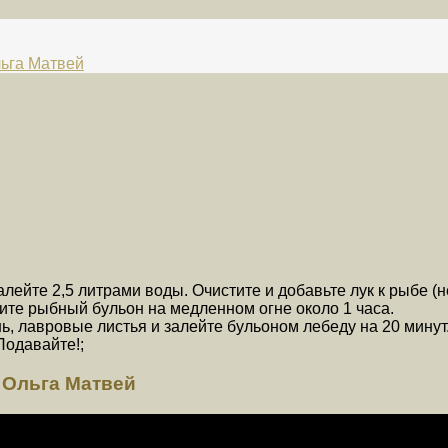
льга Матвей
ейте 2,5 литрами воды. Очистите и добавьте лук к рыбе (не
ите рыбный бульон на медленном огне около 1 часа.
нь, лавровые листья и залейте бульоном лебеду на 20 минут
Подавайте!;
| Ольга Матвей