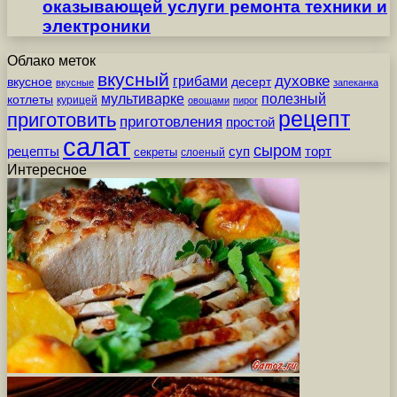
оказывающей услуги ремонта техники и
электроники
Облако меток
вкусный
грибами
духовке
вкусное
десерт
вкусные
запеканка
мультиварке
полезный
котлеты
курицей
овощами
пирог
рецепт
приготовить
приготовления
простой
салат
сыром
рецепты
суп
торт
секреты
слоеный
Интересное