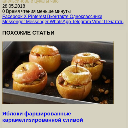
апельсиновые
цукаты
чаю
28.05.2018
0
Время чтения меньше минуты
Facebook
X
Pinterest
Вконтакте
Одноклассники
Messenger
Messenger
WhatsApp
Telegram
Viber
Печатать
ПОХОЖИЕ СТАТЬИ
Яблоки фаршированные
карамелизированной сливой