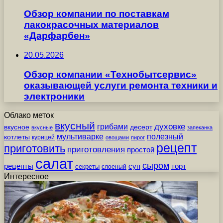
Обзор компании по поставкам
лакокрасочных материалов
«Дарфарбен»
20.05.2026
Обзор компании «Технобытсервис»
оказывающей услуги ремонта техники и
электроники
Облако меток
вкусный
грибами
духовке
вкусное
десерт
вкусные
запеканка
мультиварке
полезный
котлеты
курицей
овощами
пирог
рецепт
приготовить
приготовления
простой
салат
сыром
рецепты
суп
торт
секреты
слоеный
Интересное