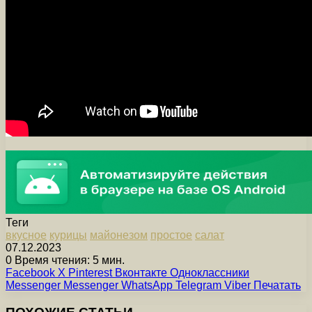
Теги
вкусное
курицы
майонезом
простое
салат
07.12.2023
0
Время чтения: 5 мин.
Facebook
X
Pinterest
Вконтакте
Одноклассники
Messenger
Messenger
WhatsApp
Telegram
Viber
Печатать