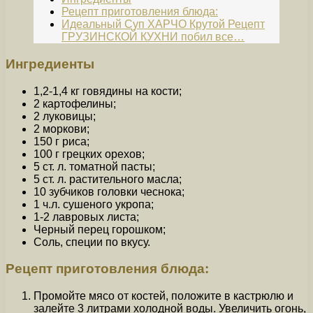
Рецепт приготовления блюда:
Идеальный Суп ХАРЧО Крутой Рецепт
ГРУЗИНСКОЙ КУХНИ побил все…
Ингредиенты
1,2-1,4 кг говядины на кости;
2 картофелины;
2 луковицы;
2 моркови;
150 г риса;
100 г грецких орехов;
5 ст. л. томатной пасты;
5 ст. л. растительного масла;
10 зубчиков головки чеснока;
1 ч.л. сушеного укропа;
1-2 лавровых листа;
Черный перец горошком;
Соль, специи по вкусу.
Рецепт приготовления блюда:
Промойте мясо от костей, положите в кастрюлю и
залейте 3 литрами холодной воды. Увеличить огонь,