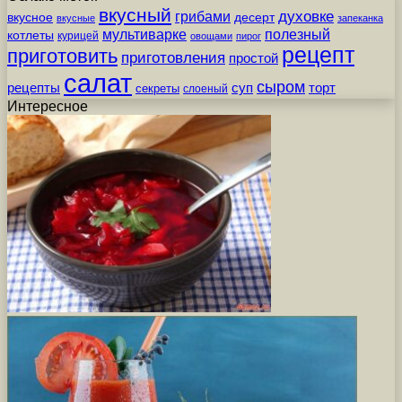
вкусный
грибами
духовке
вкусное
десерт
вкусные
запеканка
мультиварке
полезный
котлеты
курицей
овощами
пирог
рецепт
приготовить
приготовления
простой
салат
сыром
рецепты
суп
торт
секреты
слоеный
Интересное