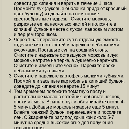
довести до кипения и варить в течение 1 часа.
Промойте лук (луковые оболочки придают красивый
цвет бульону) и сделайте на нем тонкие
крестообразные надрезы. Очистите морковь,
разрежьте ее на несколько частей и положите в
кипящий бульон вместе с луком, лавровым листом
и перцем горошком.
Через 1 час переложите суп в отдельную емкость,
отделите мясо от костей и нарежьте небольшими
кусочками. Поставьте суп на средний огонь.
Очистите и нарежьте оставшуюся морковь и лук:
морковь натрите на терке, а лук мелко нарежьте.
Очистите и измельчите чеснок. Нарежьте орехи
небольшими кусочками.
Очистите и нарежьте картофель мелкими кубиками.
Промойте и засыпьте картофель в кипящий бульон,
доведите до кипения и варите 15 минут.
Тем временем положите томатную пасту и
растительное масло в сотейник, добавьте чеснок,
орехи и смесь. Всыпьте лук и обжаривайте около 4-
5 минут. Добавьте морковь и жарьте еще 5 минут.
Влейте говяжий бульон, перемешайте и посолите
лен. Обжаривайте рагу под крышкой около 5-7
минут на средне-высоком огне для получения
сильного огня.