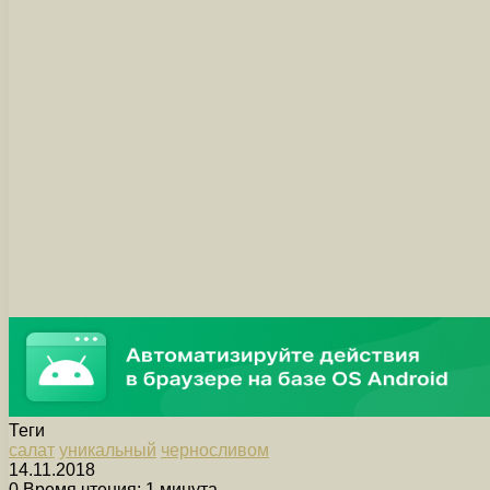
Теги
салат
уникальный
черносливом
14.11.2018
0
Время чтения: 1 минута