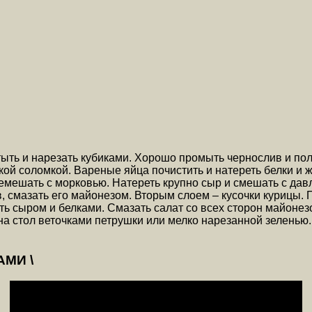
ыть и нарезать кубиками. Хорошо промыть чернослив и поло
й соломкой. Вареные яйца почистить и натереть белки и же
ремешать с морковью. Натереть крупно сыр и смешать с да
 смазать его майонезом. Вторым слоем – кусочки курицы. 
ь сыром и белками. Смазать салат со всех сторон майонезо
 на стол веточками петрушки или мелко нарезанной зеленью
МИ \