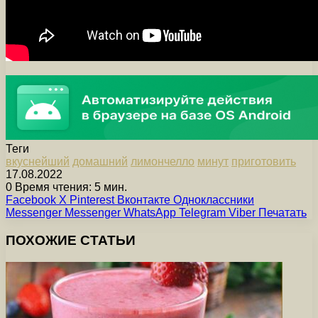
Теги
вкуснейший
домашний
лимончелло
минут
приготовить
17.08.2022
0
Время чтения: 5 мин.
Facebook
X
Pinterest
Вконтакте
Одноклассники
Messenger
Messenger
WhatsApp
Telegram
Viber
Печатать
ПОХОЖИЕ СТАТЬИ