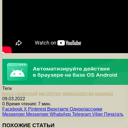
Теги
вкуса
гигантский
мегабутер
превосходство
размера
09.03.2022
0
Время чтения: 7 мин.
Facebook
X
Pinterest
Вконтакте
Одноклассники
Messenger
Messenger
WhatsApp
Telegram
Viber
Печатать
ПОХОЖИЕ СТАТЬИ