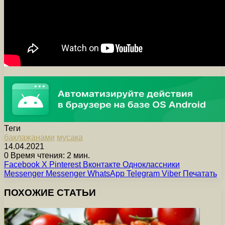
Теги
баклажанами
мусака
14.04.2021
0
Время чтения: 2 мин.
Facebook
X
Pinterest
Вконтакте
Одноклассники
Messenger
Messenger
WhatsApp
Telegram
Viber
Печатать
ПОХОЖИЕ СТАТЬИ