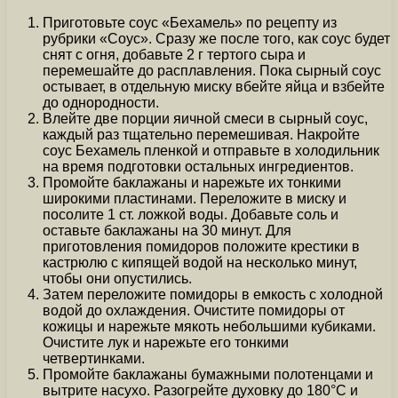
Приготовьте соус «Бехамель» по рецепту из
рубрики «Соус». Сразу же после того, как соус будет
снят с огня, добавьте 2 г тертого сыра и
перемешайте до расплавления. Пока сырный соус
остывает, в отдельную миску вбейте яйца и взбейте
до однородности.
Влейте две порции яичной смеси в сырный соус,
каждый раз тщательно перемешивая. Накройте
соус Бехамель пленкой и отправьте в холодильник
на время подготовки остальных ингредиентов.
Промойте баклажаны и нарежьте их тонкими
широкими пластинами. Переложите в миску и
посолите 1 ст. ложкой воды. Добавьте соль и
оставьте баклажаны на 30 минут. Для
приготовления помидоров положите крестики в
кастрюлю с кипящей водой на несколько минут,
чтобы они опустились.
Затем переложите помидоры в емкость с холодной
водой до охлаждения. Очистите помидоры от
кожицы и нарежьте мякоть небольшими кубиками.
Очистите лук и нарежьте его тонкими
четвертинками.
Промойте баклажаны бумажными полотенцами и
вытрите насухо. Разогрейте духовку до 180°C и