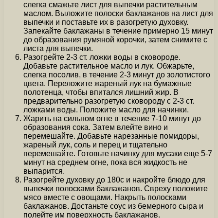
слегка смажьте лист для выпечки растительным
маслом. Выложите полоски баклажанов на лист для
выпечки и поставьте их в разогретую духовку.
Запекайте баклажаны в течение примерно 15 минут
до образования румяной корочки, затем снимите с
листа для выпечки.
Разогрейте 2-3 ст. ложки воды в сковороде.
Добавьте растительное масло и лук. Обжарьте,
слегка посолив, в течение 2-3 минут до золотистого
цвета. Переложите жареный лук на бумажные
полотенца, чтобы впитался лишний жир. В
предварительно разогретую сковороду с 2-3 ст.
ложками воды. Положите масло для начинки.
Жарить на сильном огне в течение 7-10 минут до
образования сока. Затем влейте вино и
перемешайте. Добавьте нарезанные помидоры,
жареный лук, соль и перец и тщательно
перемешайте. Готовьте начинку для мусаки еще 5-7
минут на среднем огне, пока вся жидкость не
выпарится.
Разогрейте духовку до 180c и накройте блюдо для
выпечки полосками баклажанов. Свреху положите
мясо вместе с овощами. Накрыть полосками
баклажанов. Достаньте соус из бемерного сыра и
полейте им поверхность баклажанов.