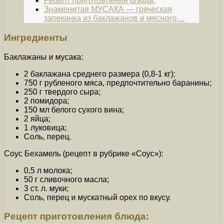
Рецепт приготовления блюда:
Знаменитая МУСАКА — греческая
запеканка из баклажанов и мясного…
Ингредиенты
Баклажаны и мусака:
2 баклажана среднего размера (0,8-1 кг);
750 г рубленого мяса, предпочтительно баранины;
250 г твердого сыра;
2 помидора;
150 мл белого сухого вина;
2 яйца;
1 луковица;
Соль, перец.
Соус Бехамель (рецепт в рубрике «Соус»):
0,5 л молока;
50 г сливочного масла;
3 ст. л. муки;
Соль, перец и мускатный орех по вкусу.
Рецепт приготовления блюда: