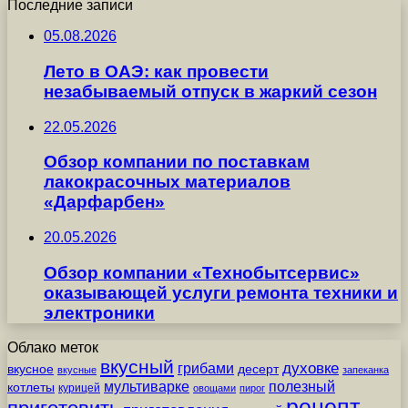
Последние записи
05.08.2026
Лето в ОАЭ: как провести
незабываемый отпуск в жаркий сезон
22.05.2026
Обзор компании по поставкам
лакокрасочных материалов
«Дарфарбен»
20.05.2026
Обзор компании «Технобытсервис»
оказывающей услуги ремонта техники и
электроники
Облако меток
вкусный
грибами
духовке
вкусное
десерт
вкусные
запеканка
мультиварке
полезный
котлеты
курицей
овощами
пирог
рецепт