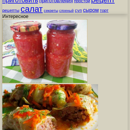
приготовить
приготовления
простой
салат
сыром
рецепты
суп
торт
секреты
слоеный
Интересное