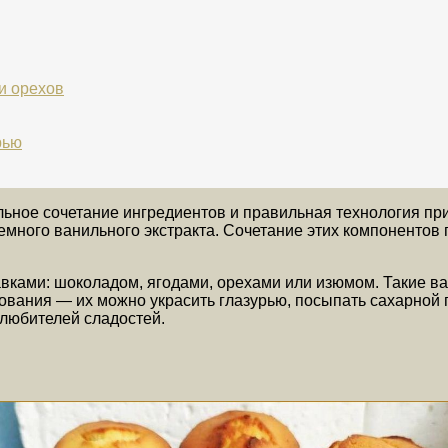
и орехов
рью
ьное сочетание ингредиентов и правильная технология при
немного ванильного экстракта. Сочетание этих компонентов 
авками: шоколадом, ягодами, орехами или изюмом. Такие в
ования — их можно украсить глазурью, посыпать сахарной п
 любителей сладостей.