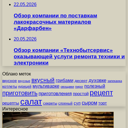
22.05.2026
Обзор компании по поставкам
лакокрасочных материалов
«Дарфарбен»
20.05.2026
Обзор компании «Технобытсервис»
оказывающей услуги ремонта техники и
электроники
Облако меток
вкусный
грибами
духовке
вкусное
десерт
вкусные
запеканка
мультиварке
полезный
котлеты
курицей
овощами
пирог
рецепт
приготовить
приготовления
простой
салат
сыром
рецепты
суп
торт
секреты
слоеный
Интересное