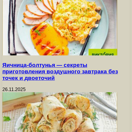
Яичница-болтунья — секреты
приготовления воздушного завтрака без
точек и двоеточий
26.11.2025