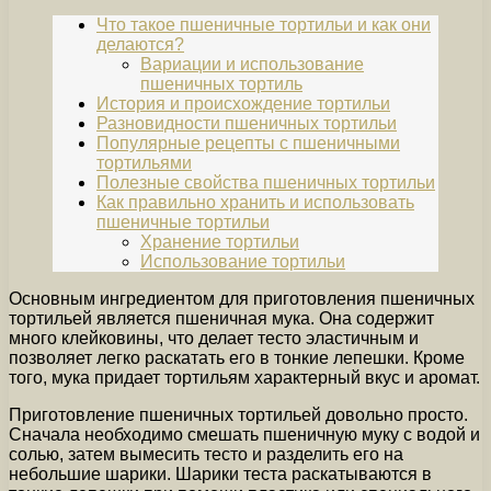
Что такое пшеничные тортильи и как они
делаются?
Вариации и использование
пшеничных тортиль
История и происхождение тортильи
Разновидности пшеничных тортильи
Популярные рецепты с пшеничными
тортильями
Полезные свойства пшеничных тортильи
Как правильно хранить и использовать
пшеничные тортильи
Хранение тортильи
Использование тортильи
Основным ингредиентом для приготовления пшеничных
тортильей является пшеничная мука. Она содержит
много клейковины, что делает тесто эластичным и
позволяет легко раскатать его в тонкие лепешки. Кроме
того, мука придает тортильям характерный вкус и аромат.
Приготовление пшеничных тортильей довольно просто.
Сначала необходимо смешать пшеничную муку с водой и
солью, затем вымесить тесто и разделить его на
небольшие шарики. Шарики теста раскатываются в