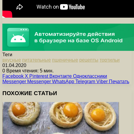
Теги
вкусные
питательные
пшеничные
рецепты
тортильи
01.04.2020
0
Время чтения: 5 мин.
Facebook
X
Pinterest
Вконтакте
Одноклассники
Messenger
Messenger
WhatsApp
Telegram
Viber
Печатать
ПОХОЖИЕ СТАТЬИ