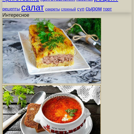
салат
сыром
рецепты
суп
торт
секреты
слоеный
Интересное