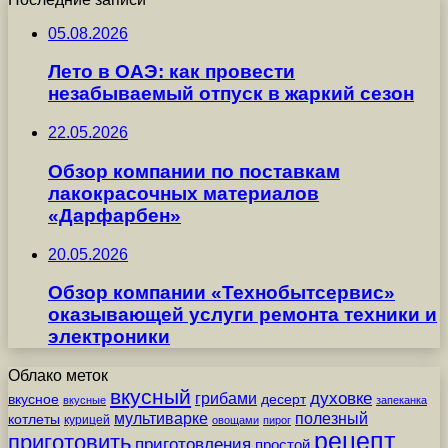
05.08.2026
Лето в ОАЭ: как провести
незабываемый отпуск в жаркий сезон
22.05.2026
Обзор компании по поставкам
лакокрасочных материалов
«Дарфарбен»
20.05.2026
Обзор компании «Технобытсервис»
оказывающей услуги ремонта техники и
электроники
Облако меток
вкусный
грибами
духовке
вкусное
десерт
вкусные
запеканка
мультиварке
полезный
котлеты
курицей
овощами
пирог
рецепт
приготовить
приготовления
простой