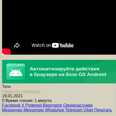
Теги
гречка
по-купечески
19.01.2021
0
Время чтения: 1 минута
Facebook
X
Pinterest
Вконтакте
Одноклассники
Messenger
Messenger
WhatsApp
Telegram
Viber
Печатать