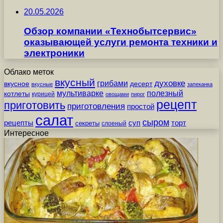
20.05.2026
Обзор компании «Технобытсервис»
оказывающей услуги ремонта техники и
электроники
Облако меток
вкусный
грибами
духовке
вкусное
десерт
вкусные
запеканка
мультиварке
полезный
котлеты
курицей
овощами
пирог
рецепт
приготовить
приготовления
простой
салат
сыром
рецепты
суп
торт
секреты
слоеный
Интересное