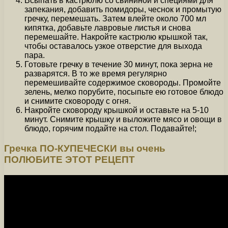
Всыпать в кастрюлю со свининой и специями для
запекания, добавить помидоры, чеснок и промытую
гречку, перемешать. Затем влейте около 700 мл
кипятка, добавьте лавровые листья и снова
перемешайте. Накройте кастрюлю крышкой так,
чтобы оставалось узкое отверстие для выхода
пара.
Готовьте гречку в течение 30 минут, пока зерна не
разварятся. В то же время регулярно
перемешивайте содержимое сковороды. Промойте
зелень, мелко порубите, посыпьте ею готовое блюдо
и снимите сковороду с огня.
Накройте сковороду крышкой и оставьте на 5-10
минут. Снимите крышку и выложите мясо и овощи в
блюдо, горячим подайте на стол. Подавайте!;
Гречка ПО-КУПЕЧЕСКИ вы очень
ПОЛЮБИТЕ ЭТОТ РЕЦЕПТ