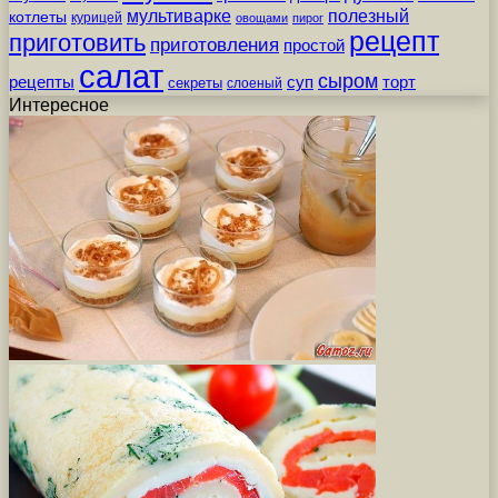
мультиварке
полезный
котлеты
курицей
овощами
пирог
рецепт
приготовить
приготовления
простой
салат
сыром
рецепты
суп
торт
секреты
слоеный
Интересное