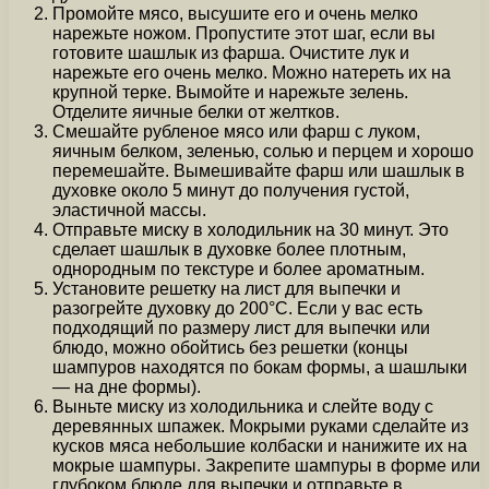
Промойте мясо, высушите его и очень мелко
нарежьте ножом. Пропустите этот шаг, если вы
готовите шашлык из фарша. Очистите лук и
нарежьте его очень мелко. Можно натереть их на
крупной терке. Вымойте и нарежьте зелень.
Отделите яичные белки от желтков.
Смешайте рубленое мясо или фарш с луком,
яичным белком, зеленью, солью и перцем и хорошо
перемешайте. Вымешивайте фарш или шашлык в
духовке около 5 минут до получения густой,
эластичной массы.
Отправьте миску в холодильник на 30 минут. Это
сделает шашлык в духовке более плотным,
однородным по текстуре и более ароматным.
Установите решетку на лист для выпечки и
разогрейте духовку до 200°C. Если у вас есть
подходящий по размеру лист для выпечки или
блюдо, можно обойтись без решетки (концы
шампуров находятся по бокам формы, а шашлыки
— на дне формы).
Выньте миску из холодильника и слейте воду с
деревянных шпажек. Мокрыми руками сделайте из
кусков мяса небольшие колбаски и нанижите их на
мокрые шампуры. Закрепите шампуры в форме или
глубоком блюде для выпечки и отправьте в