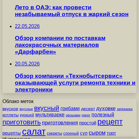
Лето в ОАЭ: как провести
незабываемый отпуск в жаркий сезон
22.05.2026
Обзор компании по поставкам
лакокрасочных материалов
«Дарфарбен»
20.05.2026
Обзор компании «Технобытсервис»
оказывающей услуги ремонта техники и
электроники
Облако меток
вкусный
грибами
духовке
вкусное
десерт
вкусные
запеканка
мультиварке
полезный
котлеты
курицей
овощами
пирог
рецепт
приготовить
приготовления
простой
салат
сыром
рецепты
суп
торт
секреты
слоеный