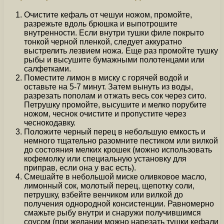
Очистите кефаль от чешуи ножом, промойте,
разрежьте вдоль брюшка и выпотрошите
внутренности. Если внутри тушки филе покрыто
тонкой черной пленкой, следует аккуратно
выстрелить лезвием ножа. Еще раз промойте тушку
рыбы и высушите бумажными полотенцами или
салфетками.
Поместите лимон в миску с горячей водой и
оставьте на 5-7 минут. Затем вынуть из воды,
разрезать пополам и отжать весь сок через сито.
Петрушку промойте, высушите и мелко порубите
ножом, чеснок очистите и пропустите через
чеснокодавку.
Положите черный перец в небольшую емкость и
немного тщательно разомните пестиком или вилкой
до состояния мелких крошек (можно использовать
кофемолку или специальную установку для
приправ, если она у вас есть).
Смешайте в небольшой миске оливковое масло,
лимонный сок, молотый перец, щепотку соли,
петрушку, взбейте венчиком или вилкой до
получения однородной консистенции. Равномерно
смажьте рыбу внутри и снаружи получившимся
соусом (при желании можно нарезать тушки кефали