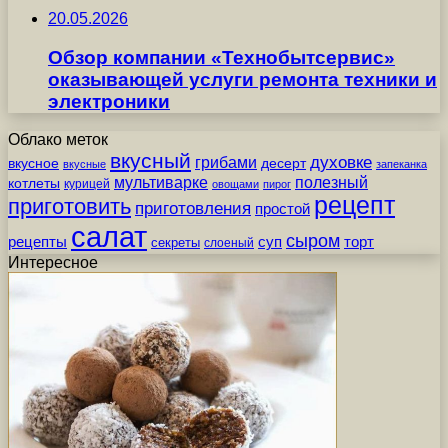
20.05.2026
Обзор компании «Технобытсервис»
оказывающей услуги ремонта техники и
электроники
Облако меток
вкусный
грибами
духовке
вкусное
десерт
вкусные
запеканка
мультиварке
полезный
котлеты
курицей
овощами
пирог
рецепт
приготовить
приготовления
простой
салат
сыром
рецепты
суп
торт
секреты
слоеный
Интересное