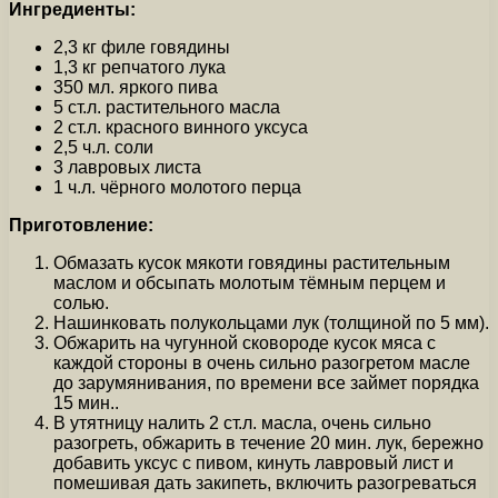
Ингредиенты:
2,3 кг филе говядины
1,3 кг репчатого лука
350 мл. яркого пива
5 ст.л. растительного масла
2 ст.л. красного винного уксуса
2,5 ч.л. соли
3 лавровых листа
1 ч.л. чёрного молотого перца
Приготовление:
Обмазать кусок мякоти говядины растительным
маслом и обсыпать молотым тёмным перцем и
солью.
Нашинковать полукольцами лук (толщиной по 5 мм).
Обжарить на чугунной сковороде кусок мяса с
каждой стороны в очень сильно разогретом масле
до зарумянивания, по времени все займет порядка
15 мин..
В утятницу налить 2 ст.л. масла, очень сильно
разогреть, обжарить в течение 20 мин. лук, бережно
добавить уксус с пивом, кинуть лавровый лист и
помешивая дать закипеть, включить разогреваться