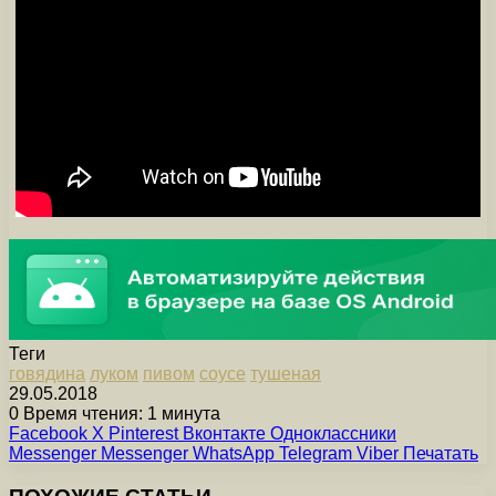
Теги
говядина
луком
пивом
соусе
тушеная
29.05.2018
0
Время чтения: 1 минута
Facebook
X
Pinterest
Вконтакте
Одноклассники
Messenger
Messenger
WhatsApp
Telegram
Viber
Печатать