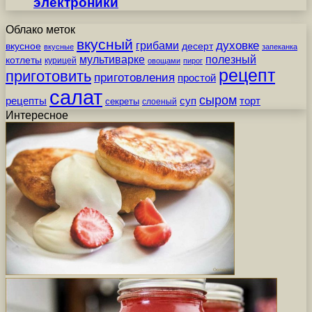
электроники
Облако меток
вкусный
грибами
духовке
вкусное
десерт
вкусные
запеканка
мультиварке
полезный
котлеты
курицей
овощами
пирог
рецепт
приготовить
приготовления
простой
салат
сыром
рецепты
суп
торт
секреты
слоеный
Интересное