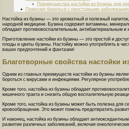
Преимущества настойки из бузины для не
Помогает бороться с простудными заболевани
Настойка из бузины — это ароматный и полезный напиток
народной медицине. Бузина содержит витамины, минералы
обладает противовоспалительным, антибактериальным и 
Приготовление настойки из бузины — это простой и дост
плоды и цветы бузины. Настойку можно употреблять в чист
ваших предпочтений и фантазии!
Благотворные свойства настойки и
Одним из главных преимуществ настойки из бузины являе
бороться с вирусами и инфекциями. Регулярное употребле
Кроме того, настойка из бузины обладает противовоспали
кишечного тракта и снизить общую воспалительную реакци
Кроме того, настойка из бузины может быть полезна для с
кровообращение. Это может помочь предотвратить развити
И наконец, настойка из бузины обладает антиоксидантным
развитие различных заболеваний, включая онкологически