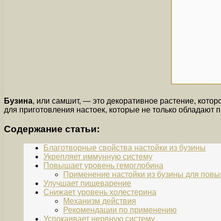
Бузина
, или самшит, — это декоративное растение, кото
для приготовления настоек, которые не только обладают 
Содержание статьи:
Благотворные свойства настойки из бузины
Укрепляет иммунную систему
Повышает уровень гемоглобина
Применение настойки из бузины для повы
Улучшает пищеварение
Снижает уровень холестерина
Механизм действия
Рекомендации по применению
Успокаивает нервную систему