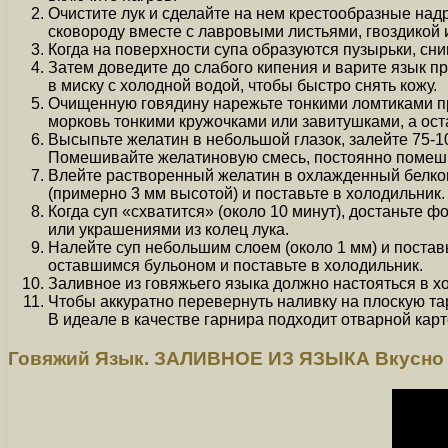
Очистите лук и сделайте на нем крестообразные надр
сковороду вместе с лавровыми листьями, гвоздикой
Когда на поверхности супа образуются пузырьки, сни
Затем доведите до слабого кипения и варите язык пр
в миску с холодной водой, чтобы быстро снять кожу.
Очищенную говядину нарежьте тонкими ломтиками пр
морковь тонкими кружочками или завитушками, а ост
Высыпьте желатин в небольшой глазок, залейте 75-10
Помешивайте желатиновую смесь, постоянно помешив
Влейте растворенный желатин в охлажденный белком
(примерно 3 мм высотой) и поставьте в холодильник.
Когда суп «схватится» (около 10 минут), достаньте 
или украшениями из колец лука.
Налейте суп небольшим слоем (около 1 мм) и постав
оставшимся бульоном и поставьте в холодильник.
Заливное из говяжьего языка должно настояться в хо
Чтобы аккуратно перевернуть наливку на плоскую тар
В идеале в качестве гарнира подходит отварной карт
Говяжий Язык. ЗАЛИВНОЕ ИЗ ЯЗЫКА Вкусно 