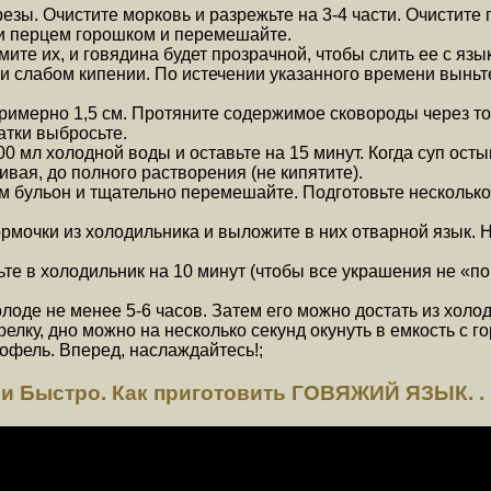
езы. Очистите морковь и разрежьте на 3-4 части. Очистите 
 и перцем горошком и перемешайте.
мите их, и говядина будет прозрачной, чтобы слить ее с яз
и слабом кипении. По истечении указанного времени выньте
имерно 1,5 см. Протяните содержимое сковороды через то
атки выбросьте.
0 мл холодной воды и оставьте на 15 минут. Когда суп осты
ая, до полного растворения (не кипятите).
 бульон и тщательно перемешайте. Подготовьте несколько 
формочки из холодильника и выложите в них отварной язык.
ьте в холодильник на 10 минут (чтобы все украшения не «п
лоде не менее 5-6 часов. Затем его можно достать из холод
елку, дно можно на несколько секунд окунуть в емкость с 
офель. Вперед, наслаждайтесь!;
и Быстро. Как приготовить ГОВЯЖИЙ ЯЗЫК. .