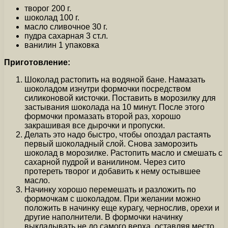
творог 200 г.
шоколад 100 г.
масло сливочное 30 г.
пудра сахарная 3 ст.л.
ванилин 1 упаковка
Приготовление:
Шоколад растопить на водяной бане. Намазать
шоколадом изнутри формочки посредством
силиконовой кисточки. Поставить в морозилку для
застывания шоколада на 10 минут. После этого
формочки промазать второй раз, хорошо
закрашивая все дырочки и пропуски.
Делать это надо быстро, чтобы опоздал растаять
первый шоколадный слой. Снова заморозить
шоколад в морозилке. Растопить масло и смешать с
сахарной пудрой и ванилином. Через сито
протереть творог и добавить к нему остывшее
масло.
Начинку хорошо перемешать и разложить по
формочкам с шоколадом. При желании можно
положить в начинку еще курагу, чернослив, орехи и
другие наполнители. В формочки начинку
выкладывать не до самого верха, оставляя место