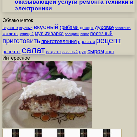
оказывающей услуги ремонта техники и
электроники
Облако меток
вкусный
грибами
духовке
вкусное
десерт
вкусные
запеканка
мультиварке
полезный
котлеты
курицей
овощами
пирог
рецепт
приготовить
приготовления
простой
салат
сыром
рецепты
суп
торт
секреты
слоеный
Интересное