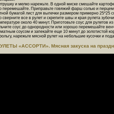
етрушку и мелко нарежьте. В одной миске смешайте картофе
шо перемешайте. Приправьте говяжий фарш солью и перцем
ентной бумагой лист для выпечки размером примерно 25*25
сверните все в рулет и скрепите швы и края рулета зубочи
емпературе около 40 минут. Приготовьте соус для рулетов 
ельчите соус до однородности или хорошо перемешайте вен
матным соусом и запекайте еще 10 минут до золотистой кор
фольгу, нарежьте мясной рулет на небольшие кусочки и пода
ЕТЫ «АССОРТИ». Мясная закуска на праздн