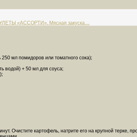
ЛЕТЫ «АССОРТИ». Мясная закуска…
250 мл помидоров или томатного сока);
ь водой) + 50 мл для соуса;
);
нут. Очистите картофель, натрите его на крупной терке, пр
енцами.