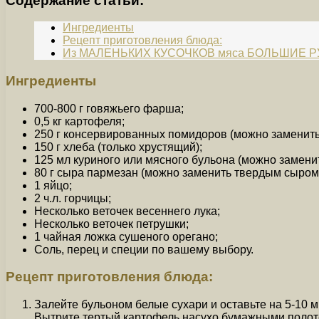
Содержание статьи:
Ингредиенты
Рецепт приготовления блюда:
Из МАЛЕНЬКИХ КУСОЧКОВ мяса БОЛЬШИЕ РУ
Ингредиенты
700-800 г говяжьего фарша;
0,5 кг картофеля;
250 г консервированных помидоров (можно заменить 
150 г хлеба (только хрустящий);
125 мл куриного или мясного бульона (можно заменит
80 г сыра пармезан (можно заменить твердым сыром
1 яйцо;
2 ч.л. горчицы;
Несколько веточек весеннего лука;
Несколько веточек петрушки;
1 чайная ложка сушеного орегано;
Соль, перец и специи по вашему выбору.
Рецепт приготовления блюда:
Залейте бульоном белые сухари и оставьте на 5-10 ми
Вытрите тертый картофель насухо бумажными полот