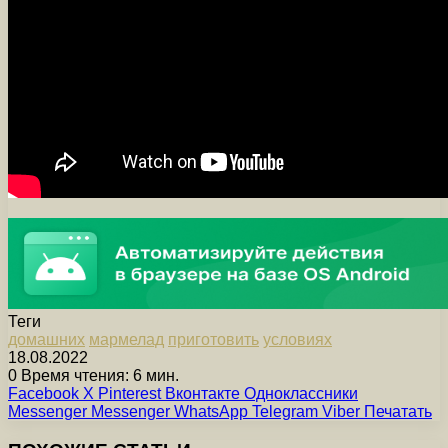
Теги
домашних
мармелад
приготовить
условиях
18.08.2022
0
Время чтения: 6 мин.
Facebook
X
Pinterest
Вконтакте
Одноклассники
Messenger
Messenger
WhatsApp
Telegram
Viber
Печатать