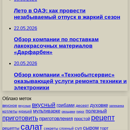
Лето в ОАЭ: как провести
незабываемый отпуск в жаркий сезон
22.05.2026
Обзор компании по поставкам
лакокрасочных материалов
«Дарфарбен»
20.05.2026
Обзор компании «Технобытсервис»
оказывающей услуги ремонта техники и
электроники
Облако меток
вкусный
грибами
духовке
вкусное
десерт
вкусные
запеканка
мультиварке
полезный
котлеты
курицей
овощами
пирог
рецепт
приготовить
приготовления
простой
салат
сыром
рецепты
суп
торт
секреты
слоеный