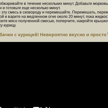
обжаривайте в течение нескольких минут. Добавьте морковь
и и готовьте еще несколько минут.
е эту смесь в сковороду и перемешайте. Перемешать, пере
й и варите на медленном огне около 20 минут, пока жидкос
рите мясо полученной смесью, поперчите, накройте крышкой
у курицу.
чки с курицей! Невероятно вкусно и прост