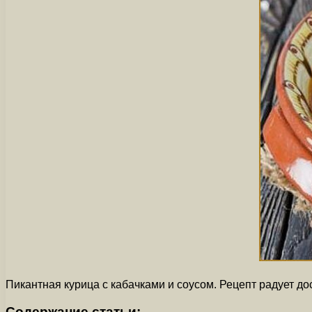
Пикантная курица с кабачками и соусом. Рецепт радует до
Содержание статьи: