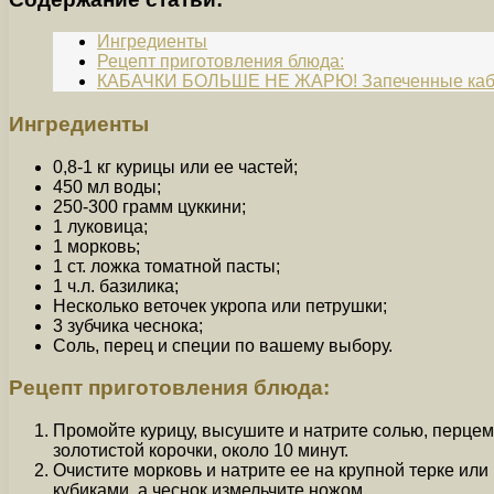
Ингредиенты
Рецепт приготовления блюда:
КАБАЧКИ БОЛЬШЕ НЕ ЖАРЮ! Запеченные кабач
Ингредиенты
0,8-1 кг курицы или ее частей;
450 мл воды;
250-300 грамм цуккини;
1 луковица;
1 морковь;
1 ст. ложка томатной пасты;
1 ч.л. базилика;
Несколько веточек укропа или петрушки;
3 зубчика чеснока;
Соль, перец и специи по вашему выбору.
Рецепт приготовления блюда:
Промойте курицу, высушите и натрите солью, перцем
золотистой корочки, около 10 минут.
Очистите морковь и натрите ее на крупной терке ил
кубиками, а чеснок измельчите ножом.