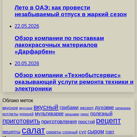
Лето в ОАЭ: как провести
незабываемый отпуск в жаркий сезон
22.05.2026
Обзор компании по поставкам
лакокрасочных материалов
«Дарфарбен»
20.05.2026
Обзор компании «Технобытсервис»
оказывающей услуги ремонта техники и
электроники
Облако меток
вкусный
грибами
духовке
вкусное
десерт
вкусные
запеканка
мультиварке
полезный
котлеты
курицей
овощами
пирог
рецепт
приготовить
приготовления
простой
салат
сыром
рецепты
суп
торт
секреты
слоеный