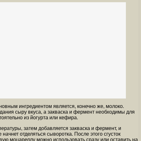
новным ингредиентом является, конечно же, молоко.
идания сыру вкуса, а закваска и фермент необходимы для
оятельно из йогурта или кефира.
ературы, затем добавляется закваска и фермент, и
е начнет отделяться сыворотка. После этого сгусток
овую моцареллу можно использовать сразу или оставить на