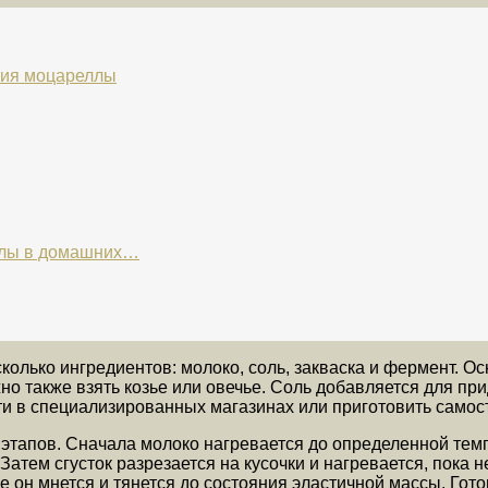
ния моцареллы
ллы в домашних…
олько ингредиентов: молоко, соль, закваска и фермент. Ос
но также взять козье или овечье. Соль добавляется для пр
и в специализированных магазинах или приготовить самост
этапов. Сначала молоко нагревается до определенной темп
атем сгусток разрезается на кусочки и нагревается, пока н
е он мнется и тянется до состояния эластичной массы. Гот