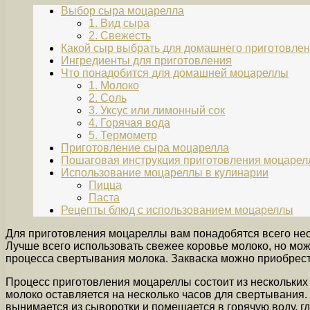
Выбор сыра моцарелла
1. Вид сыра
2. Свежесть
Какой сыр выбрать для домашнего приготовле
Ингредиенты для приготовления
Что понадобится для домашней моцареллы
1. Молоко
2. Соль
3. Уксус или лимонный сок
4. Горячая вода
5. Термометр
Приготовление сыра моцарелла
Пошаговая инструкция приготовления моцаре
Использование моцареллы в кулинарии
Пицца
Паста
Рецепты блюд с использованием моцареллы
Для приготовления моцареллы вам понадобятся всего неск
Лучше всего использовать свежее коровье молоко, но мож
процесса свертывания молока. Закваска можно приобрест
Процесс приготовления моцареллы состоит из нескольких 
молоко оставляется на несколько часов для свертывания. З
вынимается из сыворотки и помещается в горячую воду, гд