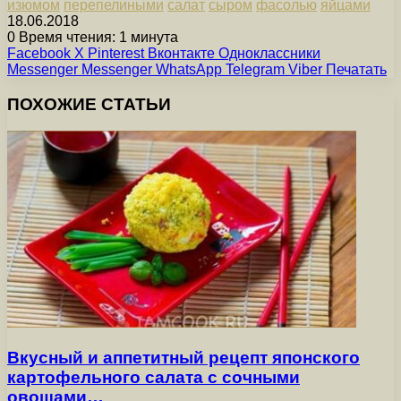
изюмом
перепелиными
салат
сыром
фасолью
яйцами
18.06.2018
0
Время чтения: 1 минута
Facebook
X
Pinterest
Вконтакте
Одноклассники
Messenger
Messenger
WhatsApp
Telegram
Viber
Печатать
ПОХОЖИЕ СТАТЬИ
Вкусный и аппетитный рецепт японского
картофельного салата с сочными
овощами…