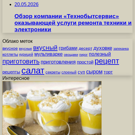
20.05.2026
Обзор компании «Технобытсервис»
оказывающей услуги ремонта техники и
электроники
Облако меток
вкусный
грибами
духовке
вкусное
десерт
вкусные
запеканка
мультиварке
полезный
котлеты
курицей
овощами
пирог
рецепт
приготовить
приготовления
простой
салат
сыром
рецепты
суп
торт
секреты
слоеный
Интересное