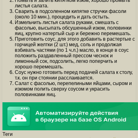
Помыть и залить кипятком изюм, хорошо промыть
листья салата.
Сварить в подсоленном кипятке стручки фасоли
(около 10 мин.), процедить и дать остыть.
Измельчить листья салата руками, смешать с
фасолью, высыпать обсушенный изюм, половинки
яиц, крупно натертый сыр и бережно перемешать.
Приготовить соус, для этого добавить в растертые с
горчицей желтки (2 шт.) мед, соль и продолжая
взбивать частями (по 1 ч.л.) масло, в конце в соус
положить раздавленный прессом чеснок и
лимонный сок, подсолить, легко поперчить и
хорошо перемешать.
Соус нужно готовить перед подачей салата к столу,
т.к. он при стоянии расслаивается.
Салат с фасолью, перепелиными яйцами, сыром и
изюмом полить сверху соусом и украсить
половинками яиц.
Теги