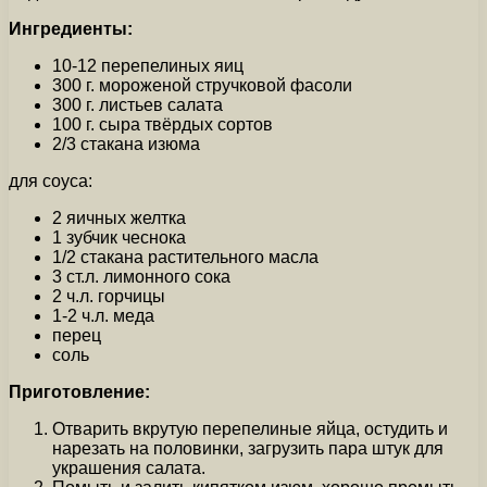
Ингредиенты:
10-12 перепелиных яиц
300 г. мороженой стручковой фасоли
300 г. листьев салата
100 г. сыра твёрдых сортов
2/3 стакана изюма
для соуса:
2 яичных желтка
1 зубчик чеснока
1/2 стакана растительного масла
3 ст.л. лимонного сока
2 ч.л. горчицы
1-2 ч.л. меда
перец
соль
Приготовление:
Отварить вкрутую перепелиные яйца, остудить и
нарезать на половинки, загрузить пара штук для
украшения салата.