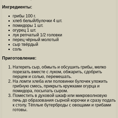
Ингредиенты:
грибы 100 г.
хлеб белый/булочки 4 шт.
помидоры 1 шт.
огурец 1 шт.
лук репчатый 1/2 головки
перец чёрный молотый
сыр твёрдый
соль
Приготовление:
Натереть сыр, обмыть и обсушить грибы, мелко
порезать вместе с луком, обжарить, сдобрить
перцем и солью, перемешать.
На ломти хлеба или половинки булочек уложить
грибную смесь, прикрыть кружками огурца и
помидора, посыпать сыром.
Поместить в духовой шкаф или микроволновую
печь до образования сырной корочки и сразу подать
к столу. Тёплые бутерброды с овощами и грибами
готовы.