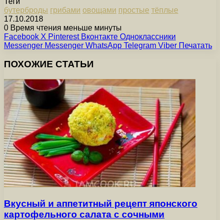
Теги
бутерброды
грибами
овощами
простые
тёплые
17.10.2018
0
Время чтения меньше минуты
Facebook
X
Pinterest
Вконтакте
Одноклассники
Messenger
Messenger
WhatsApp
Telegram
Viber
Печатать
ПОХОЖИЕ СТАТЬИ
Вкусный и аппетитный рецепт японского
картофельного салата с сочными