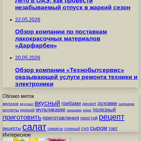
Лето в ОАЭ: как провести
незабываемый отпуск в жаркий сезон
22.05.2026
Обзор компании по поставкам
лакокрасочных материалов
«Дарфарбен»
20.05.2026
Обзор компании «Технобытсервис»
оказывающей услуги ремонта техники и
электроники
Облако меток
вкусный
грибами
духовке
вкусное
десерт
вкусные
запеканка
мультиварке
полезный
котлеты
курицей
овощами
пирог
рецепт
приготовить
приготовления
простой
салат
сыром
рецепты
суп
торт
секреты
слоеный
Интересное