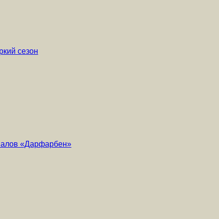
ркий сезон
риалов «Дарфарбен»