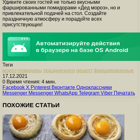
Удивите своих гостей не только вкусными
фаршированными помидорами «Дед мороз», но и
привлекательной подачей на стол. Создайте
праздничную атмосферу и порадуйте всех
присутствующих!
Теги
мороз
помидоры
праздничного
рецепт
фаршированные
17.12.2021
0
Время чтения: 4 мин.
Facebook
X
Pinterest
Вконтакте
Одноклассники
Messenger
Messenger
WhatsApp
Telegram
Viber
Печатать
ПОХОЖИЕ СТАТЬИ