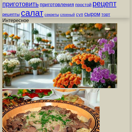
рецепт
приготовить
приготовления
простой
салат
сыром
рецепты
суп
торт
секреты
слоеный
Интересное