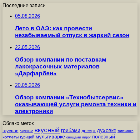
Последние записи
05.08.2026
Лето в ОАЭ: как провести
незабываемый отпуск в жаркий сезон
22.05.2026
Обзор компании по поставкам
лакокрасочных материалов
«Дарфарбен»
20.05.2026
Обзор компании «Технобытсервис»
оказывающей услуги ремонта техники и
электроники
Облако меток
вкусный
грибами
духовке
вкусное
десерт
вкусные
запеканка
мультиварке
полезный
котлеты
курицей
овощами
пирог