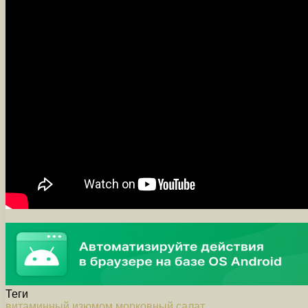
Теги
витаминный
изюмом
морковный
салат