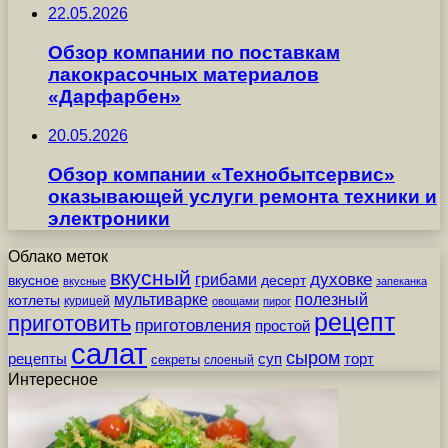
22.05.2026
Обзор компании по поставкам
лакокрасочных материалов
«Дарфарбен»
20.05.2026
Обзор компании «Технобытсервис»
оказывающей услуги ремонта техники и
электроники
Облако меток
вкусный
грибами
духовке
вкусное
десерт
вкусные
запеканка
мультиварке
полезный
котлеты
курицей
овощами
пирог
рецепт
приготовить
приготовления
простой
салат
сыром
рецепты
суп
торт
секреты
слоеный
Интересное