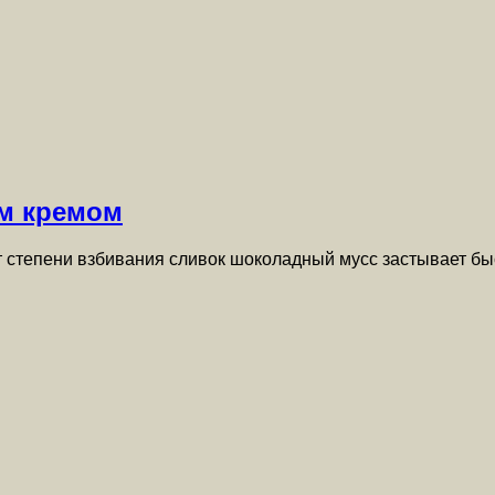
м кремом
т степени взбивания сливок шоколадный мусс застывает б