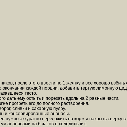
пиков, после этого ввести по 1 желтку и все хорошо взбить 
окончании каждой порции, добавить тертую лимонную цед
азавшееся тесто.
ого дать ему остыть и порезать вдоль на 2 равные части.
огне прогреть его до полного растворения.
рог, сливки и сахарную пудру.
ин и консервированные ананасы.
ее нужно аккуратно переложить на корж и накрыть сверху 
ми ананасами на 6 часов в холодильник.