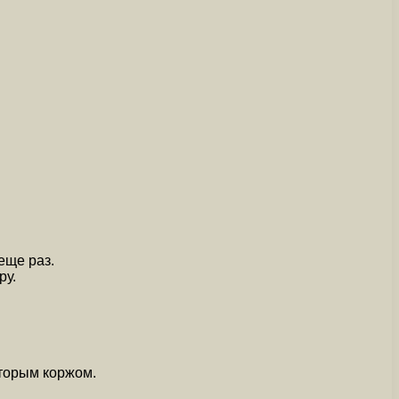
еще раз.
ру.
вторым коржом.