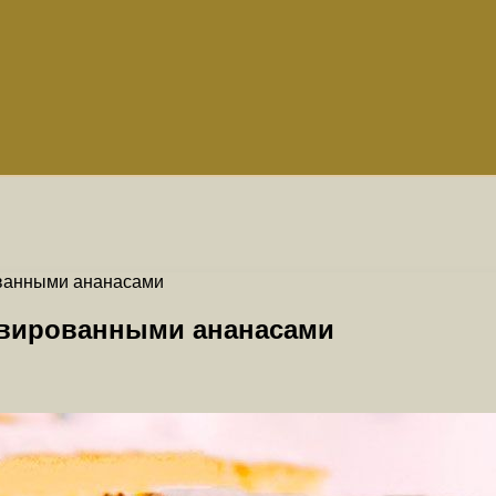
ованными ананасами
рвированными ананасами