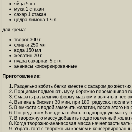
яйца 5 шт.
мука 1 стакан
сахар 1 стакан
цедра лимона 1 ч.л.
для крема:
творог 300 г.
сливки 250 мл
вода 150 мл
желатин 20 г.
пудра сахарная 5 ст.л.
ананасы консервированные
Приготовление:
Раздельно взбить белки вместе с сахаром до жёстких 
Порциями подмешать муку, бережно перемешивая по 
Смазать разъемную форму маслом и вылить в нее ок
Выпекать бисквит 30 мин. при 180 градусах, после эт
В емкости с водой замочить желатин, после этого на 
Посредством блендера взбить в однородную массу тво
В творожную массу добавить подготовленный желат
Когда творожно-ананасовая масса начнет застывать 
Убрать торт с творожным кремом и консервированны