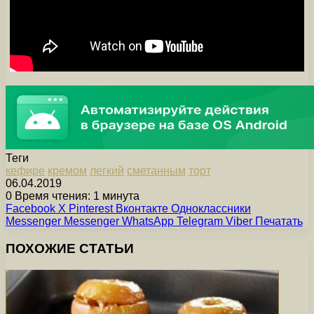
Теги
кефире
кремом
легкий
сметанным
торт
06.04.2019
0
Время чтения: 1 минута
Facebook
X
Pinterest
Вконтакте
Одноклассники
Messenger
Messenger
WhatsApp
Telegram
Viber
Печатать
ПОХОЖИЕ СТАТЬИ