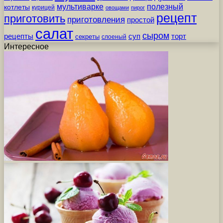
мультиварке
полезный
котлеты
курицей
овощами
пирог
рецепт
приготовить
приготовления
простой
салат
сыром
рецепты
суп
торт
секреты
слоеный
Интересное