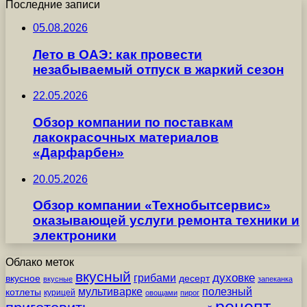
Последние записи
05.08.2026
Лето в ОАЭ: как провести
незабываемый отпуск в жаркий сезон
22.05.2026
Обзор компании по поставкам
лакокрасочных материалов
«Дарфарбен»
20.05.2026
Обзор компании «Технобытсервис»
оказывающей услуги ремонта техники и
электроники
Облако меток
вкусный
грибами
духовке
вкусное
десерт
вкусные
запеканка
мультиварке
полезный
котлеты
курицей
овощами
пирог