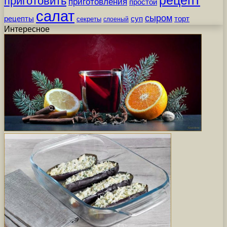
рецепт
приготовить
приготовления
простой
салат
сыром
рецепты
суп
торт
секреты
слоеный
Интересное