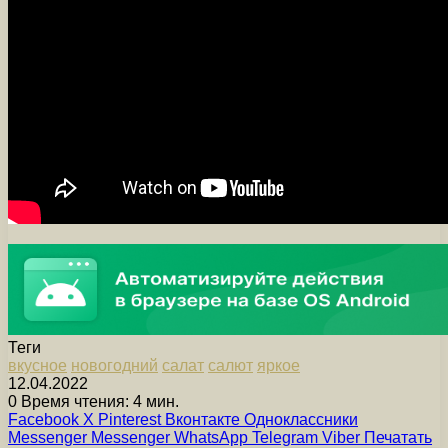
Теги
вкусное
новогодний
салат
салют
яркое
12.04.2022
0
Время чтения: 4 мин.
Facebook
X
Pinterest
Вконтакте
Одноклассники
Messenger
Messenger
WhatsApp
Telegram
Viber
Печатать