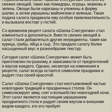
свежих овощей, таких как помидоры, огурцы, морковь и
зелень. Овощи были нарезаны и уложены в форму
шапки, а затем украшены майонезом и зеленью. Такая
подача салата придавала ему особую привлекательность
и вызывала восторг у гостей.
Со временем рецепт салата «Шапка Снегурочки» стал
изменяться и дополняться. Вместо свежих овощей в
салат стали добавляться другие ингредиенты, такие как
курица, грибы, яйца и сыр. Это придало салату более
насыщенный вкус и разнообразие текстур.
Сегодня салат «Шапка Снегурочки» может быть
приготовлен по-разному, в зависимости от предпочтений
и вкусов каждого. Однако, несмотря на изменения в
рецепте, салат всегда остается символом праздника и
радует глаз своей красотой.
Салат «Шапка Снегурочки» стал неотъемлемой частью
новогодних традиций и праздничных столов. Он
символизирует зиму, снег и волшебство новогодней ночи.
Этот салат является настоящим украшением
праздничного стола и радует своим вкусом и внешним
видом каждого, кто его пробует.