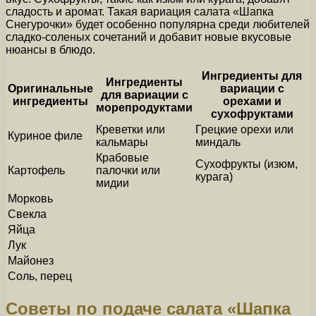
сладость и аромат. Такая вариация салата «Шапка
Снегурочки» будет особенно популярна среди любителей
сладко-соленых сочетаний и добавит новые вкусовые
нюансы в блюдо.
Ингредиенты для
Ингредиенты
Оригинальные
вариации с
для вариации с
ингредиенты
орехами и
морепродуктами
сухофруктами
Креветки или
Грецкие орехи или
Куриное филе
кальмары
миндаль
Крабовые
Сухофрукты (изюм,
Картофель
палочки или
курага)
мидии
Морковь
Свекла
Яйца
Лук
Майонез
Соль, перец
Советы по подаче салата «Шапка