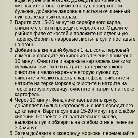
воды и увеличьте огонь. Доведите до кипения,
уменьшите огонь, снимите пену с поверхности
бульона, добавьте лавровые листья и очищенный
лук, разрезанный пополам.
Варите суп 15-20 минут из серебряного карпа,
снимите с огня и процедите через сито. Отделите
рыбное филе от костей и положите на отдельную
тарелку. Верните лавровые листья в суп и поставьте
на огонь.
Добавить в кипящий бульон 1 ч.л. соль, перловый
ячмень и доведите до кипения в течение примерно
10 минут. Очистите и нарежьте картофель мелкими
кубиками, очистите и натрите на терке морковь;
очистите и мелко нарежьте вторую луковицу;
очистите и мелко нарежьте картофель; очистите и
натрите на терке морковь; очистите и натрите на
терке вторую луковицу; очистите и натрите на терке
картофель.
Через 10 минут Филд начинает варить крупу,
добавляет в бульон картофель и снова доводит его
до кипения. Варите суп еще 15-20 минут при слабом
кипении. Нагрейте 3 ст. растительное масло,
выложить лук и обжарить на слабом огне в течение
3-4 минут.
Затем добавьте в сковороду морковь, перемешайте