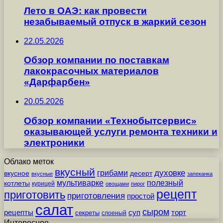
Лето в ОАЭ: как провести
незабываемый отпуск в жаркий сезон
22.05.2026
Обзор компании по поставкам
лакокрасочных материалов
«Дарфарбен»
20.05.2026
Обзор компании «Технобытсервис»
оказывающей услуги ремонта техники и
электроники
Облако меток
вкусный
грибами
духовке
вкусное
десерт
вкусные
запеканка
мультиварке
полезный
котлеты
курицей
овощами
пирог
рецепт
приготовить
приготовления
простой
салат
сыром
рецепты
суп
торт
секреты
слоеный
Интересное