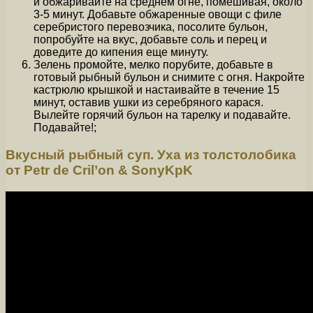
и обжаривайте на среднем огне, помешивая, около
3-5 минут. Добавьте обжаренные овощи с филе
серебристого перевозчика, посолите бульон,
попробуйте на вкус, добавьте соль и перец и
доведите до кипения еще минуту.
Зелень промойте, мелко порубите, добавьте в
готовый рыбный бульон и снимите с огня. Накройте
кастрюлю крышкой и настаивайте в течение 15
минут, оставив ушки из серебряного карася.
Вылейте горячий бульон на тарелку и подавайте.
Подавайте!;
Вкусный рыбный суп. Уха из толстолобика
от Petr de Cril’on & SonyKpK