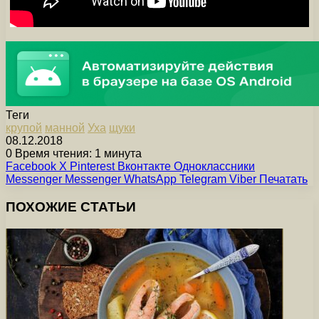
Теги
крупой
манной
Уха
щуки
08.12.2018
0
Время чтения: 1 минута
Facebook
X
Pinterest
Вконтакте
Одноклассники
Messenger
Messenger
WhatsApp
Telegram
Viber
Печатать
ПОХОЖИЕ СТАТЬИ