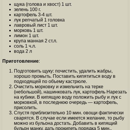
щука (голова и хвост) 1 шт.
зелень 100 г.
картофель 3-4 шт.
лук репчатый 1 головка
лавровый лист 1 шт.
морковь 1 шт.
лимон 1 шт.
крупа манная 2 ст.л.
соль 1 ч.л.
вода 2 л
Приготовление
:
Подготовить щуку: почистить, удалить жабры,
хорошо промыть. Поставить кипятиться воду в
подходящей по объему кастрюле.
Очистить морковку и измельчить на терке
(небольшой), нашинковать лук, картофель Нарезать
на кубики. В кипящую воду положить рыбу и лук с
морковкой, в последнюю очередь — картофель,
присолить.
Спустя приблизительно 10 мин. овощи фактически
сварятся. В случае если имеется желание, то рыбу
можно из бульона достать. Добавить в кипящий
бульон манку, дать прокипеть порядка 5 мин..