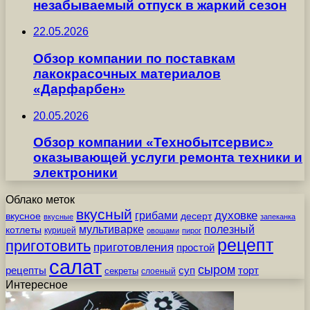
незабываемый отпуск в жаркий сезон
22.05.2026
Обзор компании по поставкам
лакокрасочных материалов
«Дарфарбен»
20.05.2026
Обзор компании «Технобытсервис»
оказывающей услуги ремонта техники и
электроники
Облако меток
вкусный
грибами
духовке
вкусное
десерт
вкусные
запеканка
мультиварке
полезный
котлеты
курицей
овощами
пирог
рецепт
приготовить
приготовления
простой
салат
сыром
рецепты
суп
торт
секреты
слоеный
Интересное