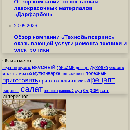
Обзор компании по поставкам
лакокрасочных материалов
«Дарфарбен»
20.05.2026
Обзор компании «Технобытсервис»
оказывающей услуги ремонта техники и
электроники
Облако меток
вкусный
грибами
духовке
вкусное
десерт
вкусные
запеканка
мультиварке
полезный
котлеты
курицей
овощами
пирог
рецепт
приготовить
приготовления
простой
салат
сыром
рецепты
суп
торт
секреты
слоеный
Интересное