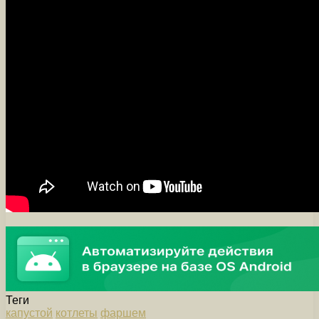
Теги
капустой
котлеты
фаршем