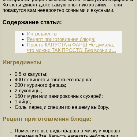
Котлеты удивят даже самую опытную хозяйку — они
покажутся вам невероятно сочными и вкусными.
Содержание статьи:
Ингредиенты
Рецепт приготовления блюда:
Просто КАПУСТА и ФАРШ Не думала,
что можно ТАК ПРОСТО! Без возни и…
Ингредиенты
0,5 кг капусты;
400 г свиного и говяжьего фарша;
200 г куриного фарша;
2 луковицы;
150 г муки или панировочных сухарей;
1 яйцо;
Соль, перец и специи по вашему выбору.
Рецепт приготовления блюда:
Поместите все виды фарша в миску и хорошо
перемешайте. Капусту нарезать небольшими