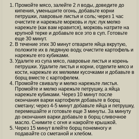
Промойте мясо, залейте 2 л воды, доведите до
кипения, уменьшите огонь, добавьте корни
петрушки, лавровые листья и соль; через 1 час
очистите и нарежьте морковь и лук: лук мелко
нарежьте (как вам нравится), морковь натрите на
крупной терке и добавьте все это в суп. Готовьте
еще 30 минут.
В течение этих 30 минут отварите яйца вкрутую,
положите их в ледяную воду, очистите картофель и
нарежьте его кубиками.
Удалите из супа мясо, лавровые листья и корень
петрушки. Удалите листья и корни, отделите мясо и
кости, нарежьте их мелкими кусочками и добавьте в
борщ вместе с картофелем.
Промойте свивалу и мелко нарежьте листья.
Промойте и мелко нарежьте петрушку, а яйца
нарежьте кубиками. Через 10 минут после
окончания варки картофеля добавьте в борщ
сметану; через 4-5 минут добавьте яйца и петрушку,
перемешайте и готовьте еще 3 минуты. За минуту
до окончания варки добавьте в борщ сливочное
масло. Снимите с огня и накройте крышкой.
Через 15 минут влейте борщ понемногу и
подавайте со сметаной и хлебом.