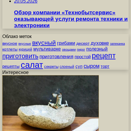
20.05.2026
Обзор компании «Технобытсервис»
оказывающей услуги ремонта техники и
электроники
Облако меток
вкусный
грибами
духовке
вкусное
десерт
вкусные
запеканка
мультиварке
полезный
котлеты
курицей
овощами
пирог
рецепт
приготовить
приготовления
простой
салат
сыром
рецепты
суп
торт
секреты
слоеный
Интересное