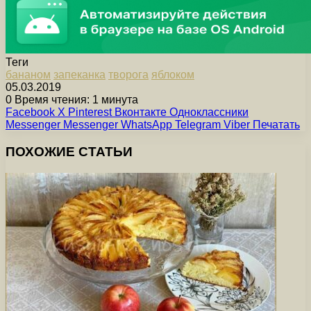
Теги
бананом
запеканка
творога
яблоком
05.03.2019
0
Время чтения: 1 минута
Facebook
X
Pinterest
Вконтакте
Одноклассники
Messenger
Messenger
WhatsApp
Telegram
Viber
Печатать
ПОХОЖИЕ СТАТЬИ