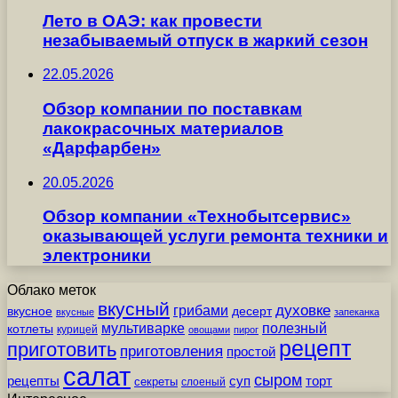
Лето в ОАЭ: как провести
незабываемый отпуск в жаркий сезон
22.05.2026
Обзор компании по поставкам
лакокрасочных материалов
«Дарфарбен»
20.05.2026
Обзор компании «Технобытсервис»
оказывающей услуги ремонта техники и
электроники
Облако меток
вкусный
грибами
духовке
вкусное
десерт
вкусные
запеканка
мультиварке
полезный
котлеты
курицей
овощами
пирог
рецепт
приготовить
приготовления
простой
салат
сыром
рецепты
суп
торт
секреты
слоеный