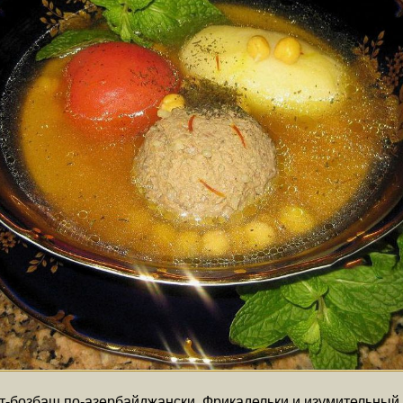
фт-бозбаш по-азербайджански. Фрикадельки и изумительный