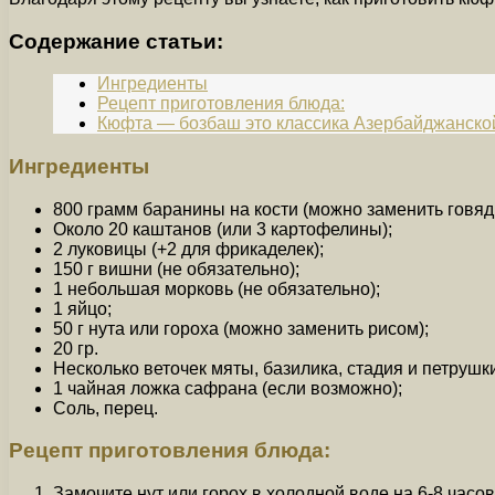
Содержание статьи:
Ингредиенты
Рецепт приготовления блюда:
Кюфта — бозбаш это классика Азербайджанской
Ингредиенты
800 грамм баранины на кости (можно заменить говяд
Около 20 каштанов (или 3 картофелины);
2 луковицы (+2 для фрикаделек);
150 г вишни (не обязательно);
1 небольшая морковь (не обязательно);
1 яйцо;
50 г нута или гороха (можно заменить рисом);
20 гр.
Несколько веточек мяты, базилика, стадия и петрушк
1 чайная ложка сафрана (если возможно);
Соль, перец.
Рецепт приготовления блюда:
Замочите нут или горох в холодной воде на 6-8 часов