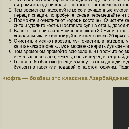
литрами холодной воды. Поставьте кастрюлю на огонь
Тем временем пассеруйте мясо и очищенные луковицы
перец и специи, попробуйте, снова перемешайте и п
Промойте и очистите от корок и косточек. Очистите к
сито и удалите кости. Поставьте суп на огонь, доведи
Варите суп при слабом кипении около 30 минут (рис
холодильника и сформируйте из него около 20 кругл
Очистить и мелко нарезать лук, очистить и натереть
каштаны/картофель, лук и морковь; варить бульон «К
Тем временем промойте всю зелень и нарежьте ее ме
измельченное сало, зелень, соль и перец в азербай
Готовьте бозбаш кюфт еще 5 минут, затем доведите д
бульон на тарелку и подавайте на стол горячим. Пода
Кюфта — бозбаш это классика Азербайджанс