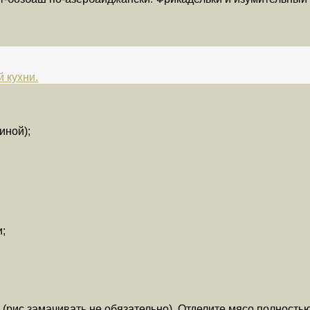
 кухни.
иной);
и;
 (рис замачивать не обязательно). Отделите мясо полностью