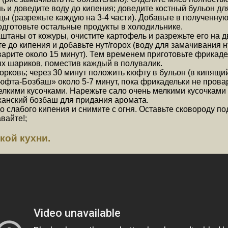
 и доведите воду до кипения; доведите костный бульон для
 (разрежьте каждую на 3-4 части). Добавьте в полученную
одготовьте остальные продукты в холодильнике.
аштаны от кожуры, очистите картофель и разрежьте его на дв
те до кипения и добавьте нут/горох (воду для замачивания н
 варите около 15 минут). Тем временем приготовьте фрикад
ых шариков, поместив каждый в полувалик.
 морковь; через 30 минут положить кюфту в бульон (в кипя
юфта-Бозбаш» около 5-7 минут, пока фрикадельки не провар
лкими кусочками. Нарежьте сало очень мелкими кусочками 
джанский бозбаш для придания аромата.
о слабого кипения и снимите с огня. Оставьте сковороду п
вайте!;
кой кухни.