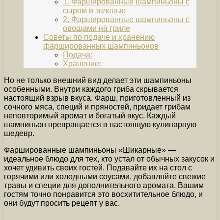
1. Фаршированные шампиньоны с
сыром и зеленью
2. Фаршированные шампиньоны с
овощами на гриле
Советы по подаче и хранению
фаршированных шампиньонов
Подача:
Хранение:
Но не только внешний вид делает эти шампиньоны
особенными. Внутри каждого гриба скрывается
настоящий взрыв вкуса. Фарш, приготовленный из
сочного мяса, специй и пряностей, придает грибам
неповторимый аромат и богатый вкус. Каждый
шампиньон превращается в настоящую кулинарную
шедевр.
Фаршированные шампиньоны «Шикарные» —
идеальное блюдо для тех, кто устал от обычных закусок и
хочет удивить своих гостей. Подавайте их на стол с
горячими или холодными соусами, добавляйте свежие
травы и специи для дополнительного аромата. Вашим
гостям точно понравится это восхитительное блюдо, и
они будут просить рецепт у вас.