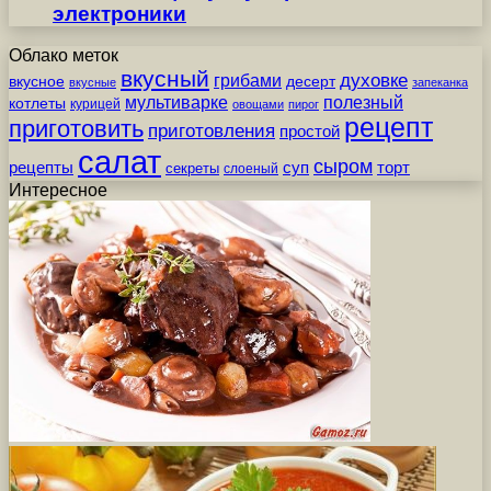
электроники
Облако меток
вкусный
грибами
духовке
вкусное
десерт
вкусные
запеканка
мультиварке
полезный
котлеты
курицей
овощами
пирог
рецепт
приготовить
приготовления
простой
салат
сыром
рецепты
суп
торт
секреты
слоеный
Интересное