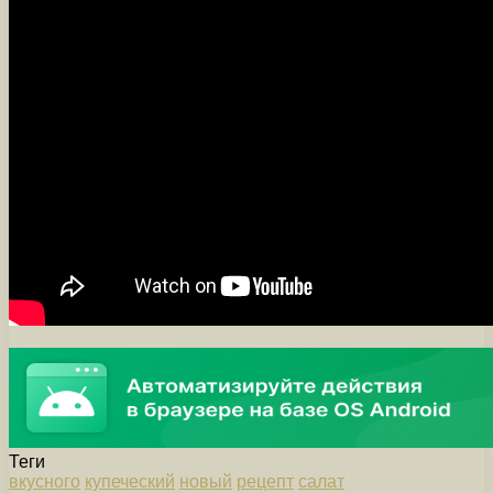
Теги
вкусного
купеческий
новый
рецепт
салат